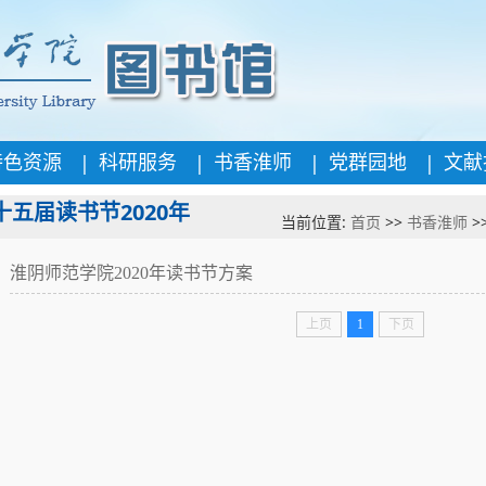
|
|
|
|
特色资源
科研服务
书香淮师
党群园地
文献
十五届读书节2020年
当前位置:
首页
>>
书香淮师
>
淮阴师范学院2020年读书节方案
上页
1
下页