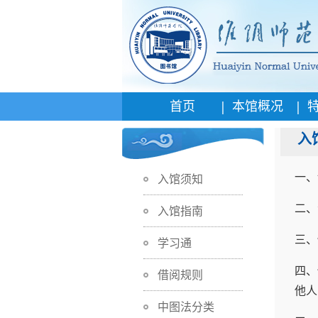
|
|
首页
本馆概况
入
一、
入馆须知
二、
入馆指南
三、
学习通
四、
借阅规则
他人
中图法分类