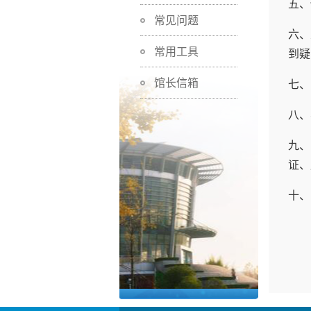
五、
常见问题
六、
常用工具
到疑
馆长信箱
七、
八、
九、
证、
十、