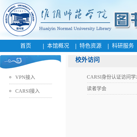
|
|
|
首页
本馆概况
特色资源
科研服务
校外访问
CARSI身份认证访问
VPN接入
读者学会
CARSI接入