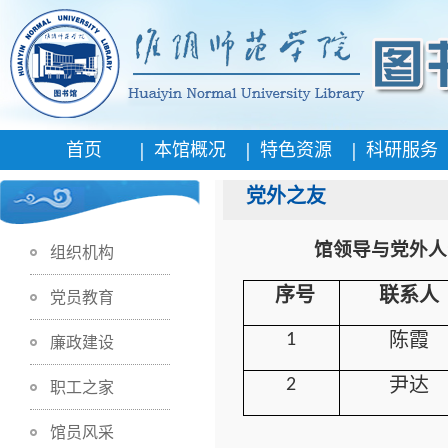
|
|
|
首页
本馆概况
特色资源
科研服务
党外之友
馆领导与党外人士
组织机构
序号
联系人
党员教育
陈霞
1
廉政建设
尹达
2
职工之家
馆员风采