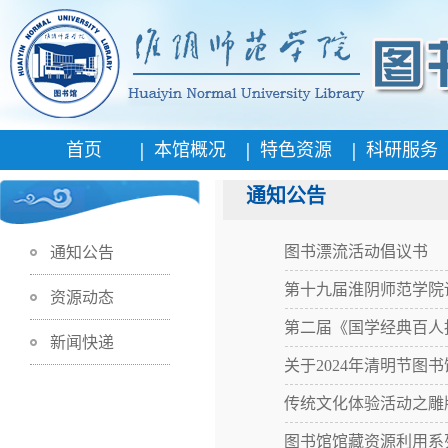
|
|
|
首页
本馆概况
特色资源
科研服务
通知公告
图书漂流活动倡议书
通知公告
第十九届淮阴师范学院
资源动态
第二届《国学经典百人
新闻快递
关于2024年清明节图
传统文化体验活动之雕
图书馆馆藏资源利用系