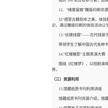
组织
100
名左右参与者，选
12
．
“
楮墨留痕
”
雕版印刷非
以“感受古籍刻本之美，体验
识，通过雕版印刷的体验活动让
13.“
丝缝线缀
”——
古代线装
带领学生了解中国古代各种
14.“
红楼魅影
”
主题表演大赛
围绕《红楼梦》，以短剧演
养。
（三）资源利用
15.
馆藏纸质书刊利用讲座
馆藏纸质书刊资源介绍，馆