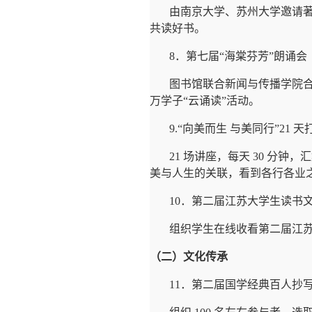
由南京大学、苏州大学邀请
共读好书。
8
．第七届
“
海棠芬芳
”
朗诵会
图书馆联合新闻与传播学院合
万学子“云诵读”活动。
9.“
向美而生 与美同行
”21
天
21
场讲座，每天
30
分钟，汇
美与人生的关联，看到各行各业
10
．第二届江苏大学生读书
组织学生在线收看第二届江
（二）文化传承
11
．第二届国学经典百人抄