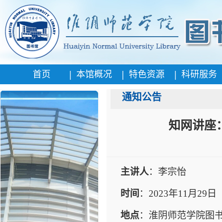
|
|
|
首页
本馆概况
特色资源
科研服务
通知公告
知网讲座
主讲人
：李宗怡
时间
：
2023
年
11
月
29
日
地点
：淮阴师范学院图