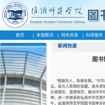
|
|
|
首页
本馆概况
特色资源
科研服务
新闻快递
图书
“惟殷先人，有册有典。”中
证，是古人思想的宝藏，是先贤
价值理念、道德规范，推动中华
神，进一步继承和弘扬中华优秀传
午，由淮阴师范学院图书馆举办的