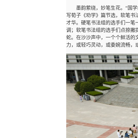
墨韵萦绕，妙笔生花。“国
写荀子《劝学》篇节选，软笔书
才华。硬笔书法组的选手们一笔
调；软笔书法组的选手们点捺撇
蛇。在沙沙声中，一个个鲜活的
力，或轻巧灵动，或委婉流畅，