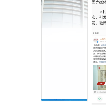
团等媒
人
次，引
发，微