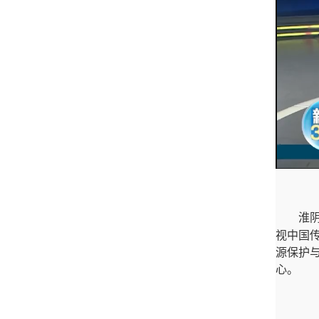
淮
视中国
源保护
心。