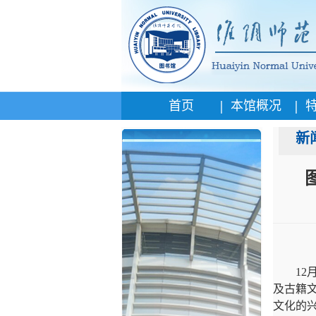
|
|
首页
本馆概况
新
1
及古籍
文化的