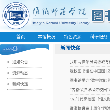
|
|
|
首页
本馆概况
特色资源
科研服务
新闻快递
我馆两位馆员晋级教育部
通知公告
我校图书馆在中国图书
资源动态
图书馆举办“数字赋能
新闻快递
“古籍保护课程进校园
“AI时代高校图书馆
资源建设专...
读者协会三十周年“同