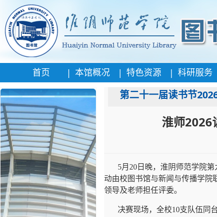
|
|
|
首页
本馆概况
特色资源
科研服务
第二十一届读书节202
淮师202
5月20日晚，淮阴师范学院
动由校图书馆与新闻与传播学院
领导及老师担任评委。
决赛现场，全校10支队伍同