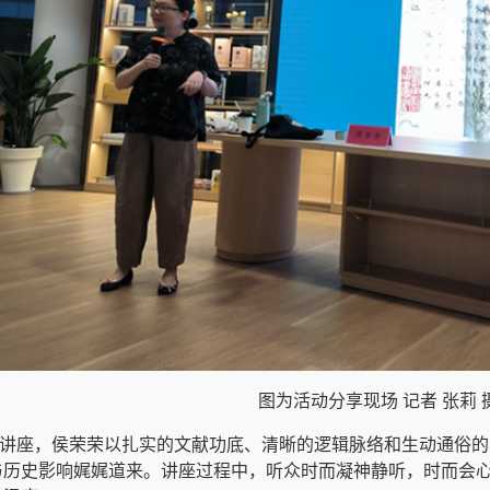
图为活动分享现场 记者 张莉 
讲座，侯荣荣以扎实的文献功底、清晰的逻辑脉络和生动通俗的
与历史影响娓娓道来。讲座过程中，听众时而凝神静听，时而会