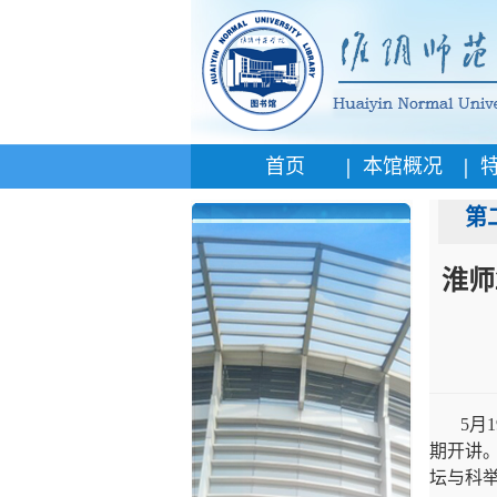
|
|
首页
本馆概况
第
淮师
5月
期开讲
坛与科