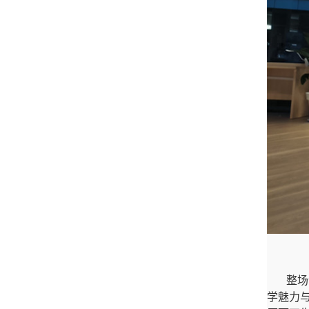
整场
学魅力