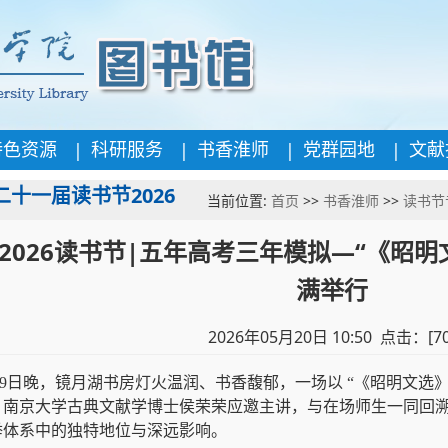
|
|
|
|
特色资源
科研服务
书香淮师
党群园地
文献
二十一届读书节2026
当前位置:
首页
>>
书香淮师
>>
读书节
2026读书节|五年高考三年模拟—“《昭
满举行
2026年05月20日 10:50 点击：[
7
19日晚，镜月湖书房灯火温润、书香馥郁，一场以 “《昭明文选
。南京大学古典文献学博士侯荣荣应邀主讲，与在场师生一同回
举体系中的独特地位与深远影响。