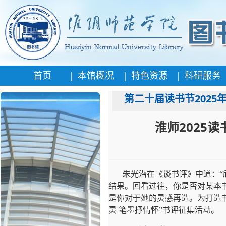
|
|
|
首页
本馆概况
特色资源
科研服务
第二十届读书节2025
淮师2025
朱光潜在《谈书评》中道：“
结果。回看过往，你是否对某本
是你对于她的灵感再造。为打造
灵 笔墨抒情怀”书评征集活动。