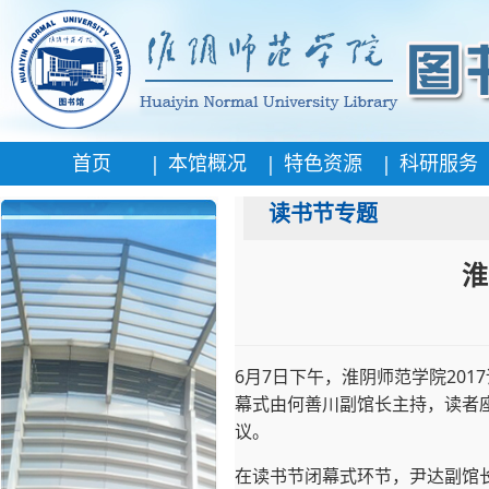
|
|
|
首页
本馆概况
特色资源
科研服务
读书节专题
淮
6月7日下午，淮阴师范学院20
幕式由何善川副馆长主持，读者
议。
在读书节闭幕式环节，尹达副馆