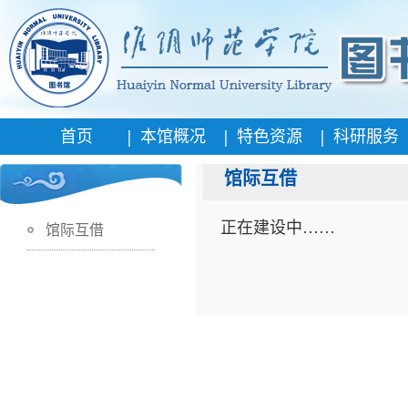
|
|
|
首页
本馆概况
特色资源
科研服务
馆际互借
正在建设中……
馆际互借