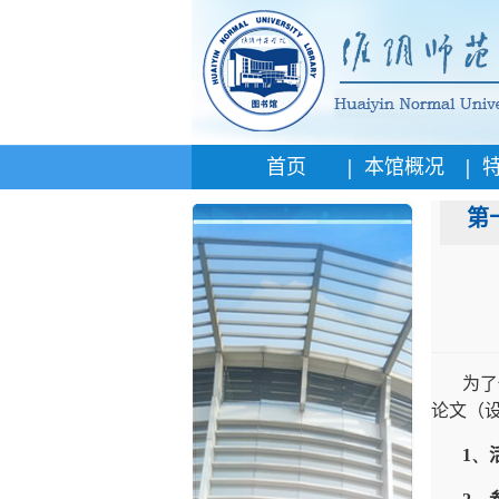
|
|
首页
本馆概况
第
为了
论文（
1、