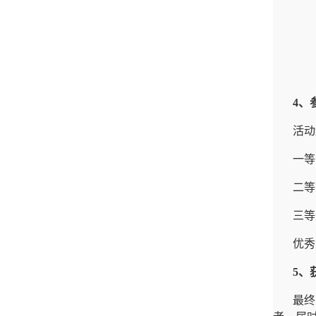
4
、
活动
一等
二等
三等
优秀
5
、
最终