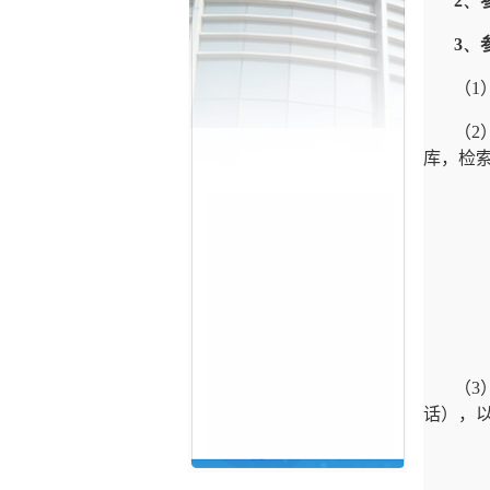
2、
3、
（1）
（2
库，检
（3
话），