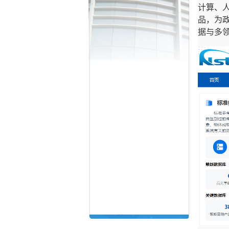
计算、
品，为
据与多