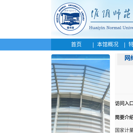
|
|
首页
本馆概况
网
访问入
简要介
国家计