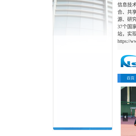
信息技
合、共
源、研
37
个国
站，实
https://w