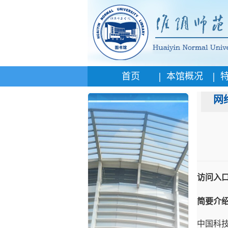
|
|
首页
本馆概况
网
访问入
简要介
中国科