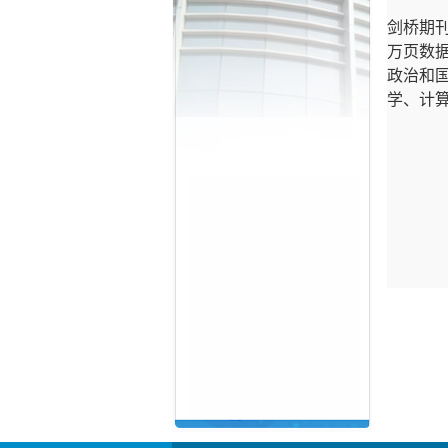
剑桥期
万页数
政治和
学、计