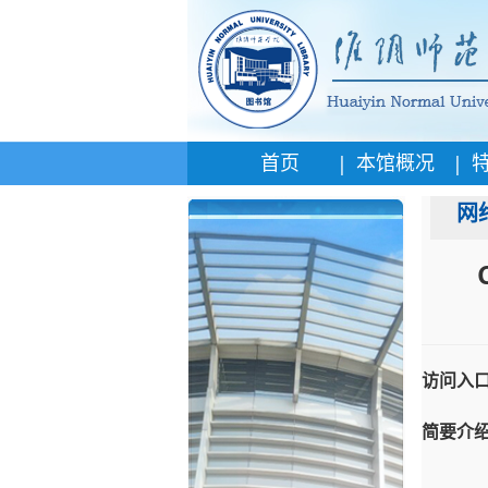
|
|
首页
本馆概况
网
访问入
简要介