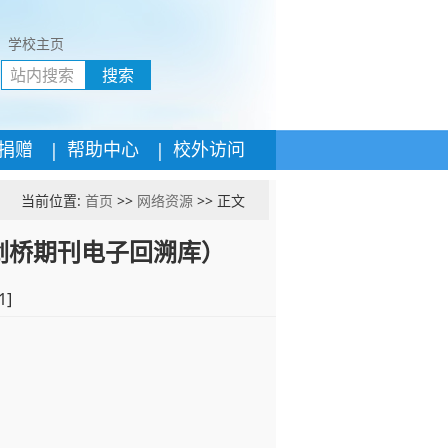
学校主页
搜索
|
|
捐赠
帮助中心
校外访问
当前位置:
首页
>>
网络资源
>> 正文
hive（剑桥期刊电子回溯库）
1
]