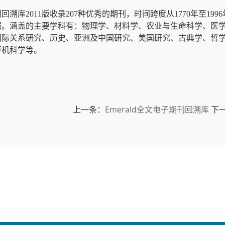
刊回溯库
2011
版收录
207
种优秀的期刊，时间跨度从
1770
年至
1996
据。涵盖的主要学科有：物理学、材料学、农业与生命科学、医
国际关系研究、历史、亚洲及中国研究、美国研究、古典学、哲
算机科学等。
上一条：
Emerald全文电子期刊回溯库
下