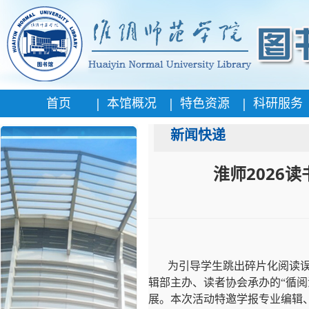
|
|
|
首页
本馆概况
特色资源
科研服务
新闻快递
淮师2026
为引导学生跳出碎片化阅读
辑部主办、读者协会承办的“循
展。本次活动特邀学报专业编辑