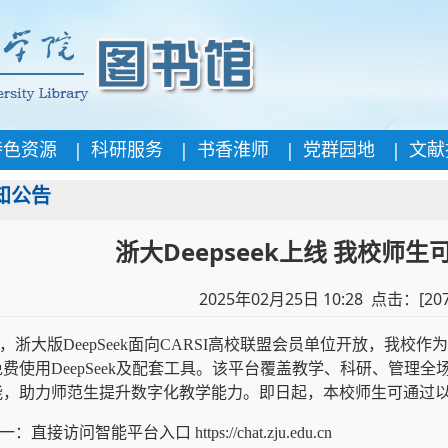
|
|
|
|
特色资源
科研服务
书香淮师
党群园地
文献
知公告
浙大Deepseek上线 我校师
2025年02月25日 10:28 点击：[
20
，浙大版
DeepSeek
面向
CARSI
高校联盟会员单位开放，我校作为
免费使用
DeepSeek
及配套工具。该平台覆盖教学、科研、管理全
能，助力师范生提升数字化教学能力。即日起，本校师生可通过
一：直接访问智能平台入口
https://chat.zju.edu.cn