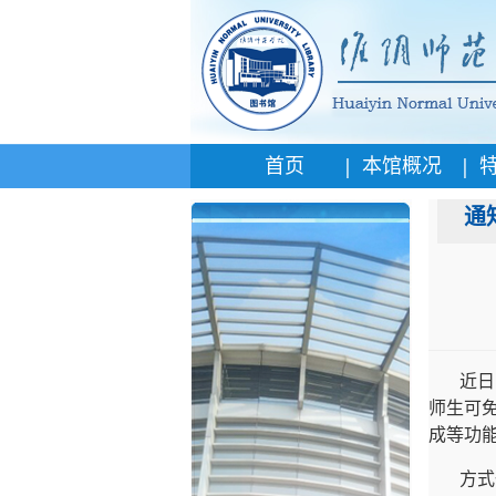
|
|
首页
本馆概况
通
近日
师生可
成等功
方式